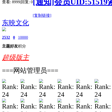
[通知]会员UID:51
查看:
8999
|
回复:
0
[复制链接]
东映文化
2532
0
10000
主题
好友
积分
超级版主
===网站管理员===