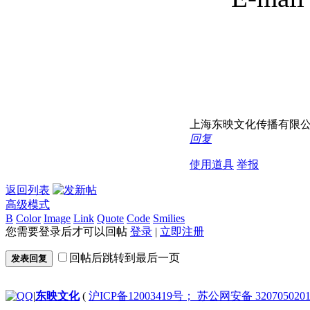
上海东映文化传播有限公司------
回复
使用道具
举报
返回列表
高级模式
B
Color
Image
Link
Quote
Code
Smilies
您需要登录后才可以回帖
登录
|
立即注册
回帖后跳转到最后一页
发表回复
|
东映文化
(
沪ICP备12003419号； 苏公网安备 3207050201