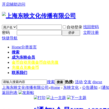
开启辅助访问
找回密码
自动登录
密码
立即注册
登录
快捷导航
Home
分类首页
搜索
成为东映会员
金币自动充值
金币自动充值
充值点兑换金币
联系我们
搜索
热搜:
活动
交友
discuz
搜索
上海东映文化传播有限公司
»
Home
›
东映文化
›
公告通知
›
[通
返回列表