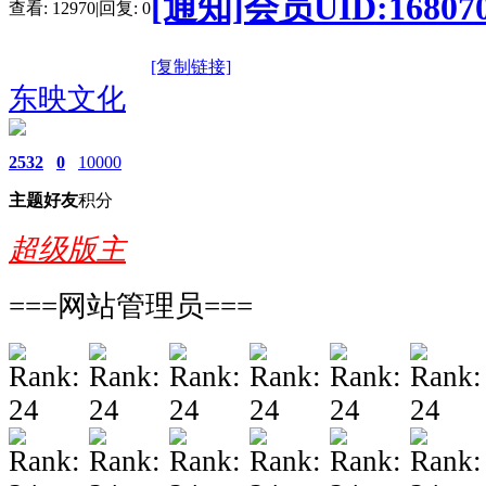
[通知]会员UID:16
查看:
12970
|
回复:
0
[复制链接]
东映文化
2532
0
10000
主题
好友
积分
超级版主
===网站管理员===