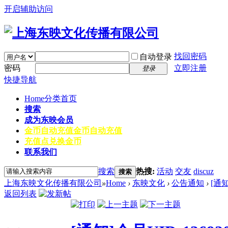
开启辅助访问
找回密码
自动登录
密码
立即注册
登录
快捷导航
Home
分类首页
搜索
成为东映会员
金币自动充值
金币自动充值
充值点兑换金币
联系我们
搜索
热搜:
活动
交友
discuz
搜索
上海东映文化传播有限公司
»
Home
›
东映文化
›
公告通知
›
[通
返回列表