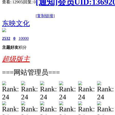
[通知]会员UID:13
查看:
12905
|
回复:
0
[复制链接]
东映文化
2532
0
10000
主题
好友
积分
超级版主
===网站管理员===