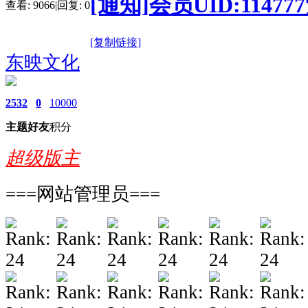
[通知]会员UID:114
查看:
9066
|
回复:
0
[复制链接]
东映文化
2532
0
10000
主题
好友
积分
超级版主
===网站管理员===