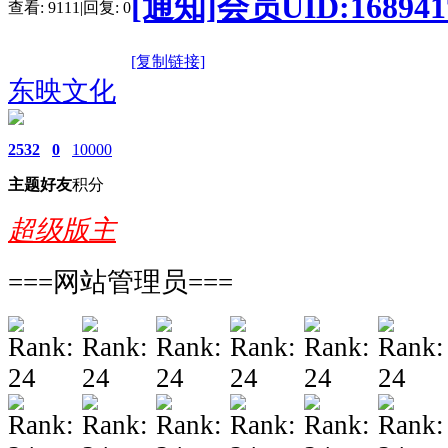
[通知]会员UID:16
查看:
9111
|
回复:
0
[复制链接]
东映文化
2532
0
10000
主题
好友
积分
超级版主
===网站管理员===