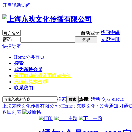
开启辅助访问
找回密码
自动登录
密码
立即注册
登录
快捷导航
Home
分类首页
搜索
成为东映会员
金币自动充值
金币自动充值
充值点兑换金币
联系我们
搜索
热搜:
活动
交友
discuz
搜索
上海东映文化传播有限公司
»
Home
›
东映文化
›
公告通知
›
[通
返回列表