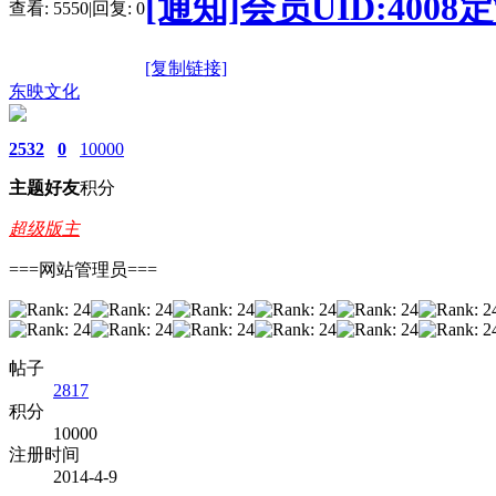
[通知]会员UID:40
查看:
5550
|
回复:
0
[复制链接]
东映文化
2532
0
10000
主题
好友
积分
超级版主
===网站管理员===
帖子
2817
积分
10000
注册时间
2014-4-9