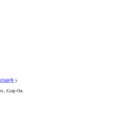
0568号
)
es , Gzip On.