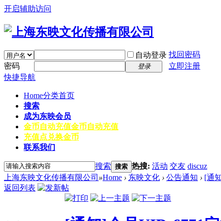
开启辅助访问
找回密码
自动登录
密码
立即注册
登录
快捷导航
Home
分类首页
搜索
成为东映会员
金币自动充值
金币自动充值
充值点兑换金币
联系我们
搜索
热搜:
活动
交友
discuz
搜索
上海东映文化传播有限公司
»
Home
›
东映文化
›
公告通知
›
[通
返回列表