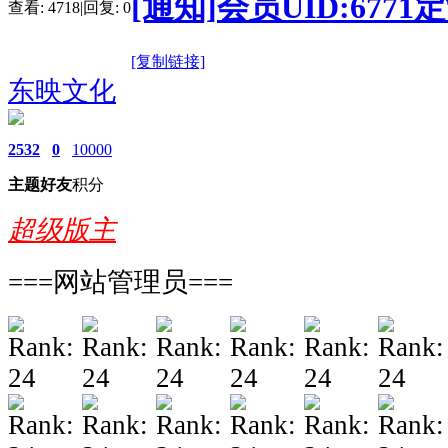
[通知]会员UID:67
查看:
4718
|
回复:
0
[复制链接]
东映文化
2532
0
10000
主题
好友
积分
超级版主
===网站管理员===