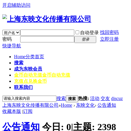
开启辅助访问
找回密码
自动登录
密码
立即注册
登录
快捷导航
Home
分类首页
搜索
成为东映会员
金币自动充值
金币自动充值
充值点兑换金币
联系我们
搜索
热搜:
活动
交友
discuz
搜索
上海东映文化传播有限公司
»
Home
›
东映文化
›
公告通知
收藏本版
|
订阅
公告通知
今日:
0
|
主题:
2398