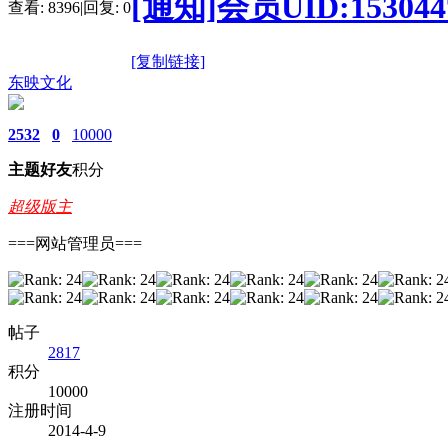
[通知]会员UID:15
查看:
8396
|
回复:
0
[复制链接]
东映文化
2532
0
10000
主题
好友
积分
超级版主
===网站管理员===
帖子
2817
积分
10000
注册时间
2014-4-9