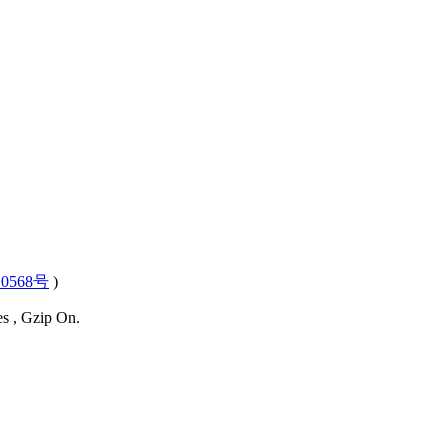
0568号
)
es , Gzip On.