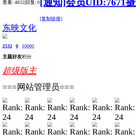
[通知]会员UID:76
查看:
4832
|
回复:
0
[复制链接]
东映文化
2532
0
10000
主题
好友
积分
超级版主
===网站管理员===