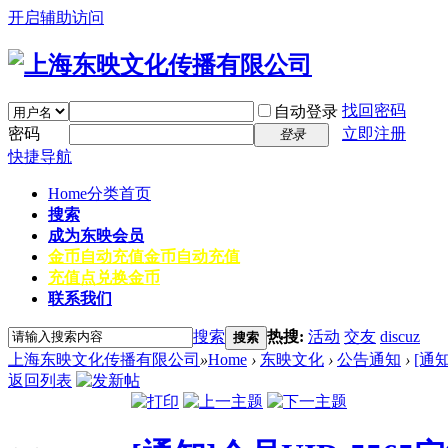
开启辅助访问
找回密码
自动登录
密码
立即注册
登录
快捷导航
Home
分类首页
搜索
成为东映会员
金币自动充值
金币自动充值
充值点兑换金币
联系我们
搜索
热搜:
活动
交友
discuz
搜索
上海东映文化传播有限公司
»
Home
›
东映文化
›
公告通知
›
[通
返回列表