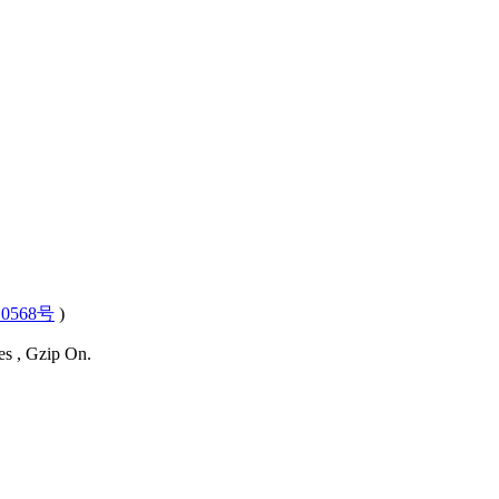
0568号
)
es , Gzip On.