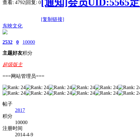
[通知]会员UID:55
查看:
4792
|
回复:
0
[复制链接]
东映文化
2532
0
10000
主题
好友
积分
超级版主
===网站管理员===
帖子
2817
积分
10000
注册时间
2014-4-9