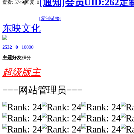
[通知]会员UID:26
查看:
5749
|
回复:
0
[复制链接]
东映文化
2532
0
10000
主题
好友
积分
超级版主
===网站管理员===