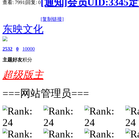
[通知]会员UID:33
查看:
7991
|
回复:
0
[复制链接]
东映文化
2532
0
10000
主题
好友
积分
超级版主
===网站管理员===