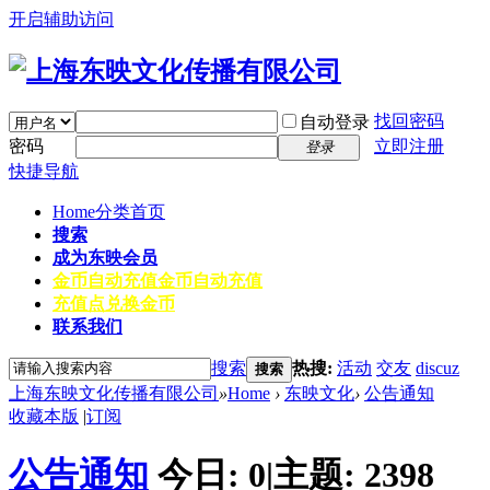
开启辅助访问
找回密码
自动登录
密码
立即注册
登录
快捷导航
Home
分类首页
搜索
成为东映会员
金币自动充值
金币自动充值
充值点兑换金币
联系我们
搜索
热搜:
活动
交友
discuz
搜索
上海东映文化传播有限公司
»
Home
›
东映文化
›
公告通知
收藏本版
|
订阅
公告通知
今日:
0
|
主题:
2398